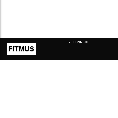
2011-2026 ©
FITMUS
Полезно
Контакты
Пользовательское соглашение
Политика конфиденциальности
Техническая поддержка
Публичная оферта
Предложения и жалобы
support@fitmus.com
Проект
Инструкции