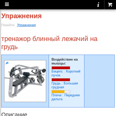
Упражнения
Упражнения
Перейти:
тренажор блинный лежачий на
грудь
Воздействие на
мышцы:
Бицепс
:
Короткий
пучок
Грудь
:
Большая
грудная
Плечи
:
Передняя
дельта
Описание