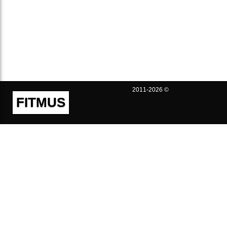
2011-2026 ©
FITMUS
Полезно
Контакты
Пользовательское соглашение
Политика конфиденциальности
Техническая поддержка
Публичная оферта
Предложения и жалобы
support@fitmus.com
Проект
Инструкции