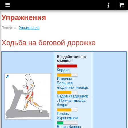
Упражнения
Упражнения
Перейти:
Ходьба на беговой дорожке
Воздействие на
мышцы:
Кардио
Ягодицы
:
Большая
ягодичная мышца.
Бедра квадрицепс
:
Прямая мышца
бедра
Голень
:
Икроножная
Бедра бицепс
: