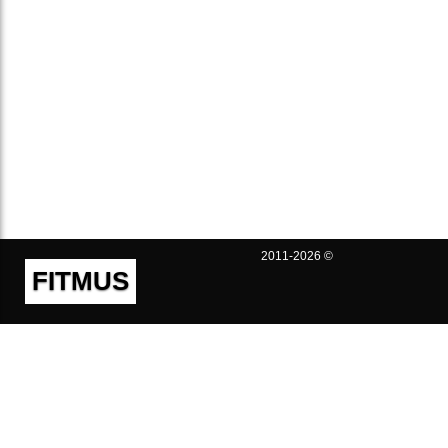
2011-2026 ©
FITMUS
Полезно
Контакты
Пользовательское соглашение
Политика конфиденциальности
Техническая поддержка
Публичная оферта
Предложения и жалобы
support@fitmus.com