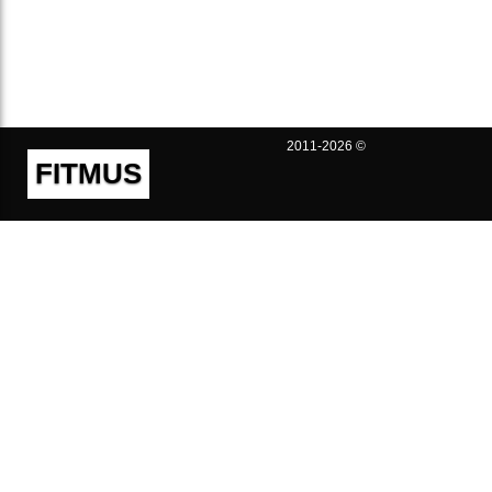
2011-2026 ©
FITMUS
Полезно
Контакты
Пользовательское соглашение
Политика конфиденциальности
Техническая поддержка
Публичная оферта
Предложения и жалобы
support@fitmus.com
Проект
Инструкции
Для разработчиков
FAQ (Вопросы и Ответы)