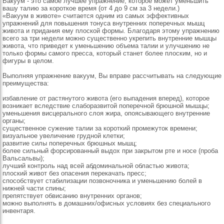
Вакуум - это самое лучшее упражнение, которое может уменьшить
вашу талию за короткое время (от 4 до 9 см за 3 недели.)
«Вакуум в животе» считается одним из самых эффективных
упражнений для повышения тонуса внутренних поперечных мышц
живота и придания ему плоской формы. Благодаря этому упражнению
всего за три недели можно существенно укрепить внутренние мышцы
живота, что приведет к уменьшению объема талии и улучшению не
только формы самого пресса, который станет более плоским, но и
фигуры в целом.
Выполняя упражнение вакуум, Вы вправе рассчитывать на следующие
преимущества:
избавление от растянутого живота (его выпадения вперед), которое
возникает вследствие слаборазвитой поперечной брюшной мышцы;
уменьшения висцерального слоя жира, опоясывающего внутренние
органы;
существенное сужение талии за короткий промежуток времени;
визуальное увеличение грудной клетки;
развитие силы поперечных брюшных мышц;
более сильный форсированный выдох при закрытом рте и носе (проба
Вальсальвы);
лучший контроль над всей абдоминальной областью живота;
плоский живот без опасения перекачать пресс;
способствует стабилизации позвоночника и уменьшению болей в
нижней части спины;
препятствует обвисанию внутренних органов;
можно выполнять в домашних/офисных условиях без специального
инвентаря.