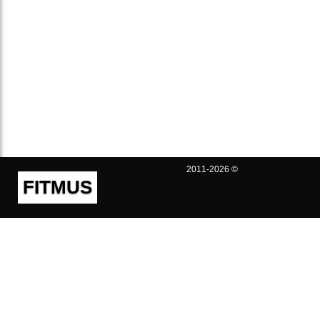
2011-2026 ©
FITMUS
Полезно
Контакты
Пользовательское соглашение
Политика конфиденциальности
Техническая поддержка
Публичная оферта
Предложения и жалобы
support@fitmus.com