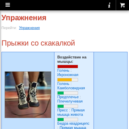
Упражнения
Упражнения
Перейти:
Прыжки со скакалкой
Воздействие на
мышцы:
Голень
:
Икроножная
Голень
:
Камболовидная
Предплечье
:
Плечелучевая
Пресс
:
Прямая
мышца живота
Бедра квадрицепс
:
Прямая мышца