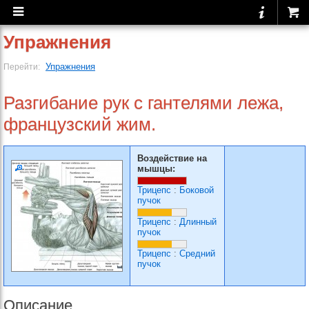
Упражнения
Упражнения
Перейти:
Разгибание рук с гантелями лежа,
французский жим.
Воздействие на
мышцы:
Трицепс
:
Боковой
пучок
Трицепс
:
Длинный
пучок
Трицепс
:
Средний
пучок
Описание