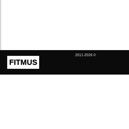
2011-2026 ©
FITMUS
Полезно
Контакты
Пользовательское соглашение
Политика конфиденциальности
Техническая поддержка
Публичная оферта
Предложения и жалобы
support@fitmus.com
Проект