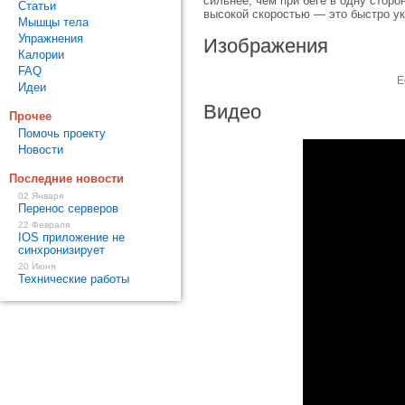
сильнее, чем при беге в одну стор
Статьи
высокой скоростью — это быстро у
Мышцы тела
Упражнения
Изображения
Калории
FAQ
Е
Идеи
Видео
Прочее
Помочь проекту
Новости
Последние новости
02 Января
Перенос серверов
22 Февраля
IOS приложение не
синхронизирует
20 Июня
Технические работы