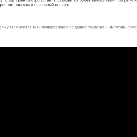
ону. Спортсмен быстро устает и становится более выносливым при регул
крепляет мышцы и связочный аппарат.
сли у вас имеются знания\информация по данной тематике и Вы готовы помо