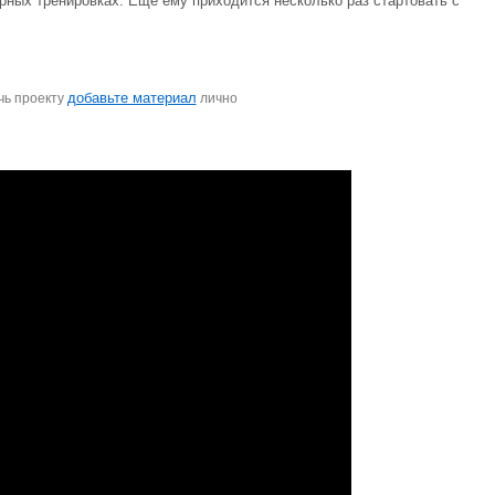
ярных тренировках. Еще ему приходится несколько раз стартовать с
добавьте материал
чь проекту
лично