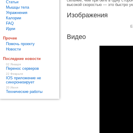
сильнее, чем при беге в одну стор
Статьи
высокой скоростью — это быстро у
Мышцы тела
Упражнения
Изображения
Калории
FAQ
Е
Идеи
Видео
Прочее
Помочь проекту
Новости
Последние новости
02 Января
Перенос серверов
22 Февраля
IOS приложение не
синхронизирует
20 Июня
Технические работы