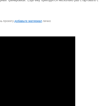
ярных тренировках. Еще ему приходится несколько раз стартовать с
добавьте материал
чь проекту
лично