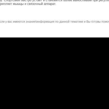
ону. Спортсмен быстро устает и становится более выносливым при регул
крепляет мышцы и связочный аппарат.
сли у вас имеются знания\информация по данной тематике и Вы готовы помо