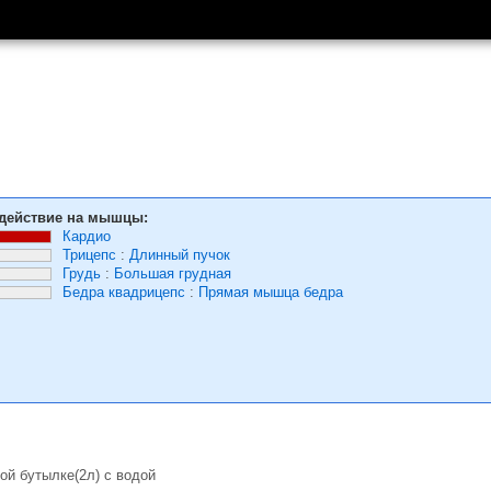
действие на мышцы:
Кардио
Трицепс
:
Длинный пучок
Грудь
:
Большая грудная
Бедра квадрицепс
:
Прямая мышца бедра
ой бутылке(2л) с водой