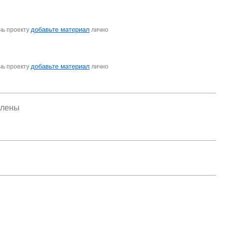
добавьте материал
чь проекту
лично
добавьте материал
чь проекту
лично
елены