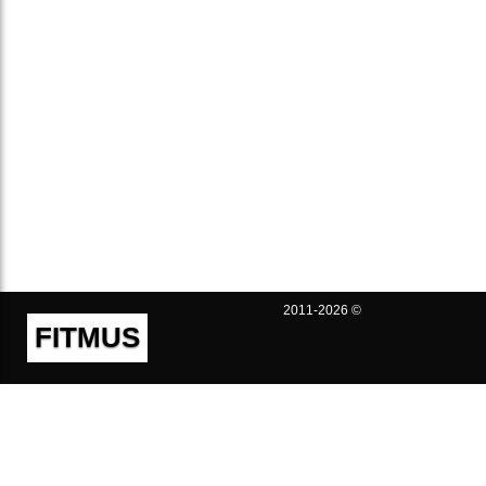
2011-2026 ©
FITMUS
Полезно
Контакты
Пользовательское соглашение
Политика конфиденциальности
Техническая поддержка
Публичная оферта
Предложения и жалобы