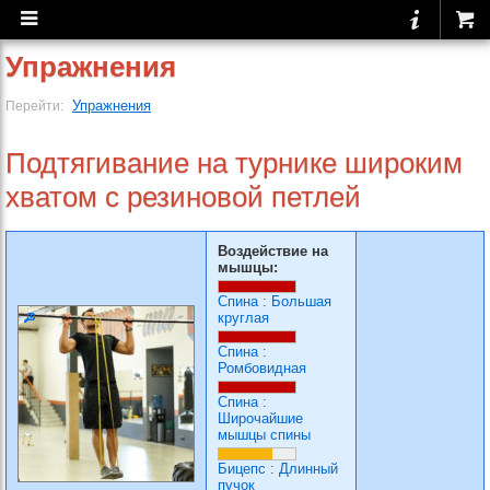
Упражнения
Упражнения
Перейти:
Подтягивание на турнике широким
хватом с резиновой петлей
Воздействие на
мышцы:
Спина
:
Большая
круглая
Спина
:
Ромбовидная
Спина
:
Широчайшие
мышцы спины
Бицепс
:
Длинный
пучок