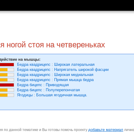
 ногой стоя на четвереньках
действие на мышцы:
Бедра квадрицепс
:
Широкая латеральная
Бедра квадрицепс
:
Напрягатель широкой фасции
Бедра квадрицепс
:
Широкая медиальная
Бедра квадрицепс
:
Прямая мышца бедра
Бедра бицепс
:
Приводящая
Бедра бицепс
:
Полуперепончатая
Ягодицы
:
Большая ягодичная мышца.
добавьте материал
я по данной тематике и Вы готовы помочь проекту
личн