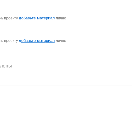
добавьте материал
чь проекту
лично
добавьте материал
чь проекту
лично
елены