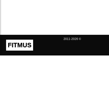
2011-2026 ©
FITMUS
Полезно
Контакты
Пользовательское соглашение
Политика конфиденциальности
Техническая поддержка
Публичная оферта
Предложения и жалобы
support@fitmus.com
Проект
Инструкции