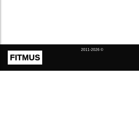
2011-2026 ©
FITMUS
Полезно
Контакты
Пользовательское соглашение
Политика конфиденциальности
Техническая поддержка
Публичная оферта
Предложения и жалобы
support@fitmus.com
Проект
Инструкции