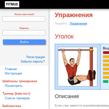
FITMUS
Упражнения
Логин или email:
Упражнения
Перейти:
Пароль:
Уголок
Воз
Регистрация
Забыли пароль?
Главная
Инструкции
Шаблоны тренировок
Посмотреть
Тренер (beta-тест)
Описание
Список тренеров
Если у вас имеются знания\информаци
Библиотека