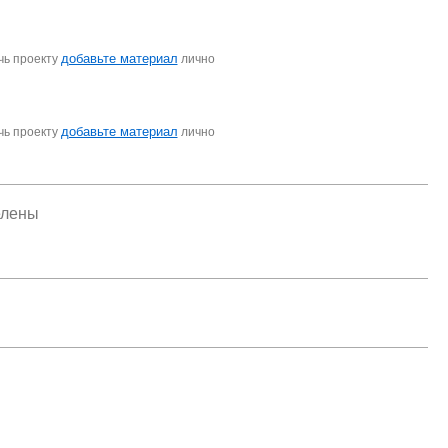
добавьте материал
чь проекту
лично
добавьте материал
чь проекту
лично
елены