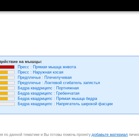
действие на мышцы:
Пресс
:
Прямая мышца живота
Пресс
:
Наружная косая
Предплечье
:
Плечелучевая
Предплечье
:
Локтевой сгибатель запястья
Бедра квадрицепс
:
Портняжная
Бедра квадрицепс
:
Гребенчатая
Бедра квадрицепс
:
Прямая мышца бедра
Бедра квадрицепс
:
Напрягатель широкой фасции
добавьте материал
я по данной тематике и Вы готовы помочь проекту
личн