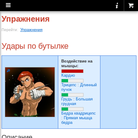
Упражнения
Упражнения
Перейти:
Удары по бутылке
Воздействие на
мышцы:
Кардио
Трицепс
:
Длинный
пучок
Грудь
:
Большая
грудная
Бедра квадрицепс
:
Прямая мышца
бедра
Описание