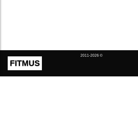
2011-2026 ©
FITMUS
Полезно
Контакты
Пользовательское соглашение
Политика конфиденциальности
Техническая поддержка
Публичная оферта
Предложения и жалобы
support@fitmus.com
Проект