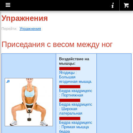
Упражнения
Упражнения
Перейти:
Приседания с весом между ног
Воздействие на
мышцы:
Ягодицы
:
Большая
ягодичная мышца.
Бедра квадрицепс
:
Портняжная
Бедра квадрицепс
:
Широкая
латеральная
Бедра квадрицепс
:
Прямая мышца
бедра