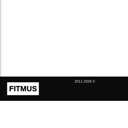
2011-2026 ©
FITMUS
Полезно
Контакты
Пользовательское соглашение
Политика конфиденциальности
Техническая поддержка
Публичная оферта
Предложения и жалобы