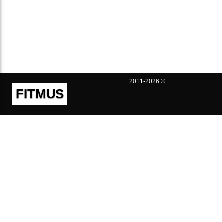
2011-2026 ©
FITMUS
Полезно
Контакты
Пользовательское соглашение
Политика конфиденциальности
Техническая поддержка
Публичная оферта
Предложения и жалобы
support@fitmus.com
Проект
Инструкции