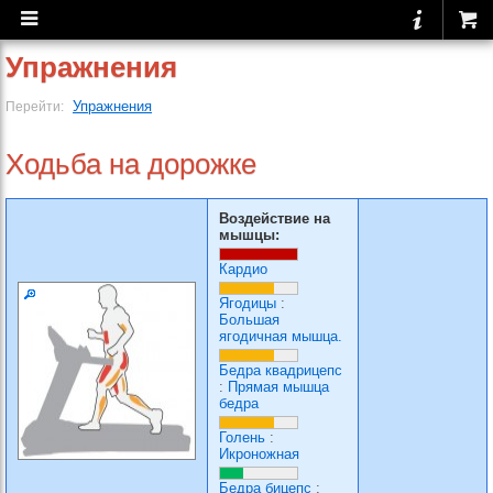
Упражнения
Упражнения
Перейти:
Ходьба на дорожке
Воздействие на
мышцы:
Кардио
Ягодицы
:
Большая
ягодичная мышца.
Бедра квадрицепс
:
Прямая мышца
бедра
Голень
:
Икроножная
Бедра бицепс
: