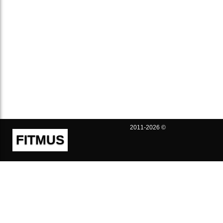
2011-2026 ©
FITMUS
Полезно
Контакты
Пользовательское соглашение
Политика конфиденциальности
Техническая поддержка
Публичная оферта
Предложения и жалобы
support@fitmus.com