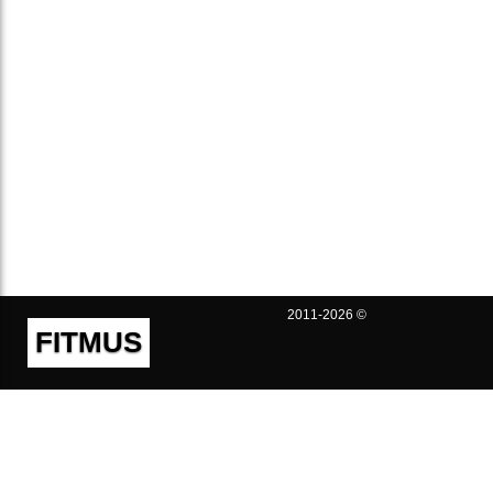
2011-2026 ©
FITMUS
Полезно
Контакты
Пользовательское соглашение
Политика конфиденциальности
Техническая поддержка
Публичная оферта
Предложения и жалобы