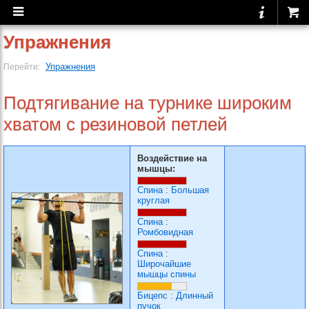
Упражнения
Упражнения
Перейти:
Подтягивание на турнике широким
хватом с резиновой петлей
Воздействие на
мышцы:
Спина
:
Большая
круглая
Спина
:
Ромбовидная
Спина
:
Широчайшие
мышцы спины
Бицепс
:
Длинный
пучок