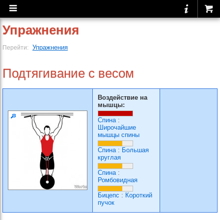
Упражнения
Упражнения
Перейти:
Подтягивание с весом
Воздействие на
мышцы:
Спина
:
Широчайшие
мышцы спины
Спина
:
Большая
круглая
Спина
:
Ромбовидная
Бицепс
:
Короткий
пучок