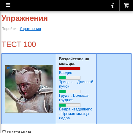
Упражнения
Упражнения
Перейти:
ТЕСТ 100
Воздействие на
мышцы:
Кардио
Трицепс
:
Длинный
пучок
Грудь
:
Большая
грудная
Бедра квадрицепс
:
Прямая мышца
бедра
Описание