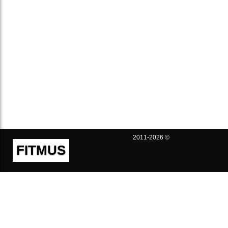
2011-2026 ©
FITMUS
Полезно
Контакты
Пользовательское соглашение
Политика конфиденциальности
Техническая поддержка
Публичная оферта
Предложения и жалобы
support@fitmus.com