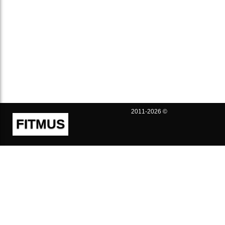
2011-2026 ©
FITMUS
Полезно
Контакты
Пользовательское соглашение
Политика конфиденциальности
Техническая поддержка
Публичная оферта
Предложения и жалобы
support@fitmus.com