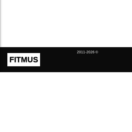
2011-2026 ©
FITMUS
Полезно
Контакты
Пользовательское соглашение
Политика конфиденциальности
Техническая поддержка
Публичная оферта
Предложения и жалобы
support@fitmus.com
Проект
Инструкции