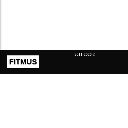
2011-2026 ©
FITMUS
Полезно
Контакты
Пользовательское соглашение
Политика конфиденциальности
Техническая поддержка
Публичная оферта
Предложения и жалобы
support@fitmus.com
Проект