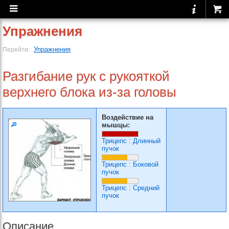
Упражнения
Упражнения
Перейти:
Разгибание рук с рукояткой
верхнего блока из-за головы
Воздействие на
мышцы:
Трицепс
:
Длинный
пучок
Трицепс
:
Боковой
пучок
Трицепс
:
Средний
пучок
Описание