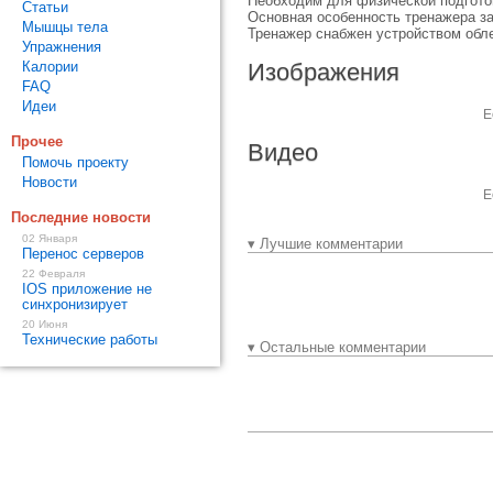
Необходим для физической подгото
Статьи
Основная особенность тренажера з
Мышцы тела
Тренажер снабжен устройством обле
Упражнения
Калории
Изображения
FAQ
Идеи
Е
Прочее
Видео
Помочь проекту
Новости
Е
Последние новости
02 Января
▾ Лучшие комментарии
Перенос серверов
22 Февраля
IOS приложение не
синхронизирует
20 Июня
Технические работы
▾ Остальные комментарии