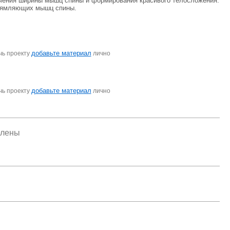
ичения ширины мышц спины и формирования красивого телосложения.
прямляющих мышц спины.
добавьте материал
чь проекту
лично
добавьте материал
чь проекту
лично
елены