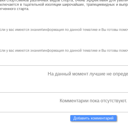
вки спортсменов различных видов спорта, очень эффективен для увел
аключается в тщательной изоляции широчайших, трапециевидных и вы
гченного старта.
сли у вас имеются знания\информация по данной тематике и Вы готовы помо
сли у вас имеются знания\информация по данной тематике и Вы готовы помо
На данный момент лучшие не опред
Комментарии пока отсутствуют.
Добавить комментарий