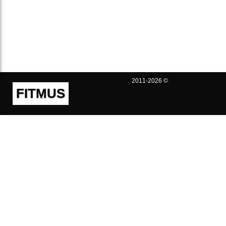
2011-2026 ©
FITMUS
Полезно
Контакты
Пользовательское соглашение
Политика конфиденциальности
Техническая поддержка
Публичная оферта
Предложения и жалобы
support@fitmus.com
Проект
Инструкции