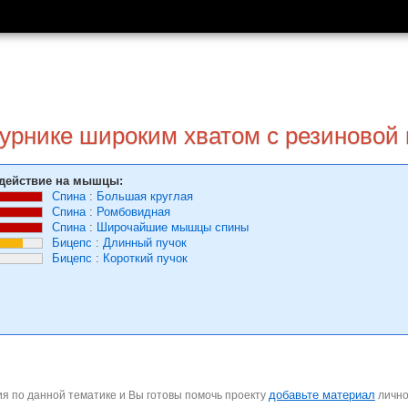
турнике широким хватом с резиновой
действие на мышцы:
Спина
:
Большая круглая
Спина
:
Ромбовидная
Спина
:
Широчайшие мышцы спины
Бицепс
:
Длинный пучок
Бицепс
:
Короткий пучок
добавьте материал
я по данной тематике и Вы готовы помочь проекту
личн