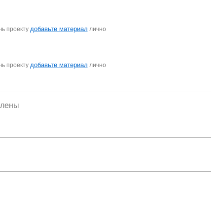
добавьте материал
чь проекту
лично
добавьте материал
чь проекту
лично
елены