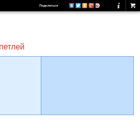
Поделиться
 петлей
о