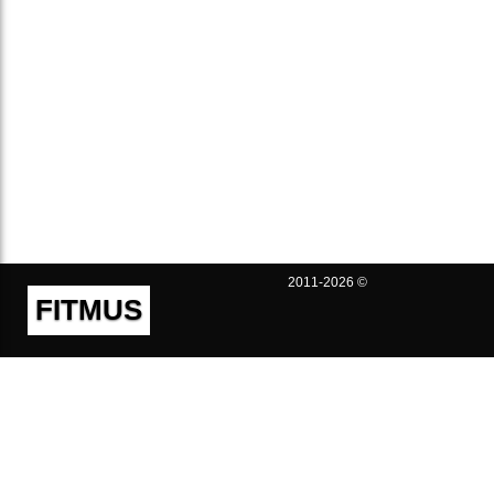
2011-2026 ©
FITMUS
Полезно
Контакты
Пользовательское соглашение
Политика конфиденциальности
Техническая поддержка
Публичная оферта
Предложения и жалобы
support@fitmus.com