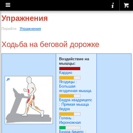
Упражнения
Упражнения
Перейти:
Ходьба на беговой дорожке
Воздействие на
мышцы:
Кардио
Ягодицы
:
Большая
ягодичная мышца.
Бедра квадрицепс
:
Прямая мышца
бедра
Голень
:
Икроножная
Бедра бицепс
: