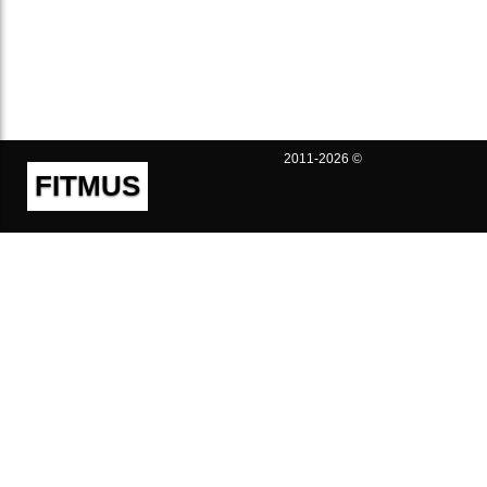
2011-2026 ©
FITMUS
Полезно
Контакты
Пользовательское соглашение
Политика конфиденциальности
Техническая поддержка
Публичная оферта
Предложения и жалобы
support@fitmus.com
Проект
Инструкции
Для разработчиков