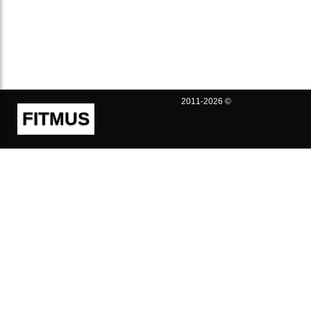
2011-2026 ©
FITMUS
Полезно
Контакты
Пользовательское соглашение
Политика конфиденциальности
Техническая поддержка
Публичная оферта
Предложения и жалобы
support@fitmus.com
Проект
Инструкции
Для разработчиков