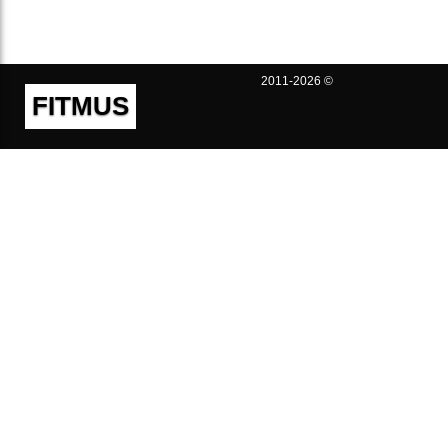
2011-2026 ©
FITMUS
Полезно
Контакты
Пользовательское соглашение
Политика конфиденциальности
Техническая поддержка
Публичная оферта
Предложения и жалобы
support@fitmus.com
Проект
Инструкции
Для разработчиков
FAQ (Вопросы и Ответы)