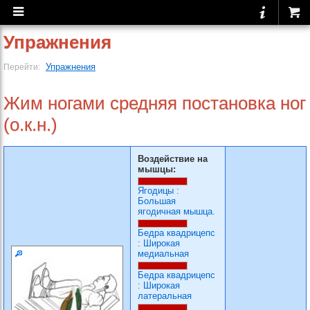
Упражнения
Упражнения
Перейти:
Жим ногами средняя постановка ног
(о.к.н.)
Воздействие на
мышцы:
Ягодицы
:
Большая
ягодичная мышца.
Бедра квадрицепс
:
Широкая
медиальная
Бедра квадрицепс
:
Широкая
латеральная