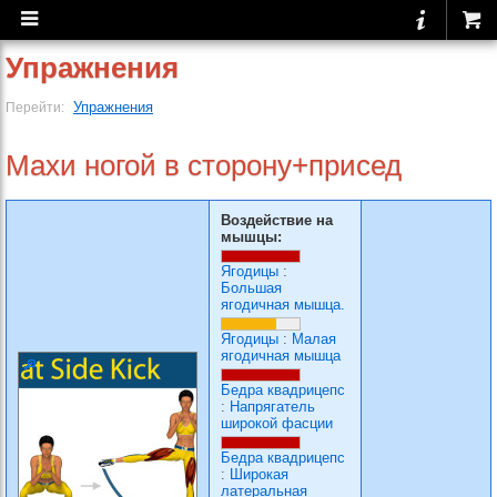
Упражнения
Упражнения
Перейти:
Махи ногой в сторону+присед
Воздействие на
мышцы:
Ягодицы
:
Большая
ягодичная мышца.
Ягодицы
:
Малая
ягодичная мышца
Бедра квадрицепс
:
Напрягатель
широкой фасции
Бедра квадрицепс
:
Широкая
латеральная