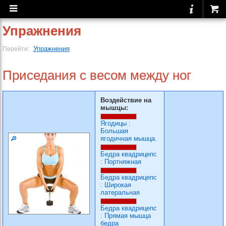
Упражнения
Упражнения
Перейти:
Приседания с весом между ног
Воздействие на
мышцы:
Ягодицы
:
Большая
ягодичная мышца.
Бедра квадрицепс
:
Портняжная
Бедра квадрицепс
:
Широкая
латеральная
Бедра квадрицепс
:
Прямая мышца
бедра