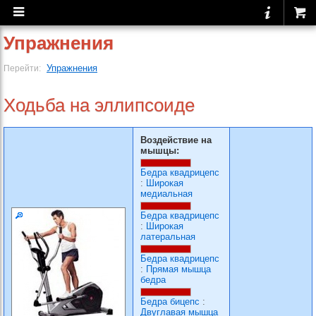
Упражнения
Упражнения
Перейти:
Ходьба на эллипсоиде
Воздействие на
мышцы:
Бедра квадрицепс
:
Широкая
медиальная
Бедра квадрицепс
:
Широкая
латеральная
Бедра квадрицепс
:
Прямая мышца
бедра
Бедра бицепс
:
Двуглавая мышца