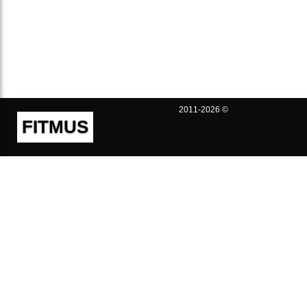
2011-2026 ©
FITMUS
Полезно
Контакты
Пользовательское соглашение
Политика конфиденциальности
Техническая поддержка
Публичная оферта
Предложения и жалобы
support@fitmus.com
Проект
Инструкции