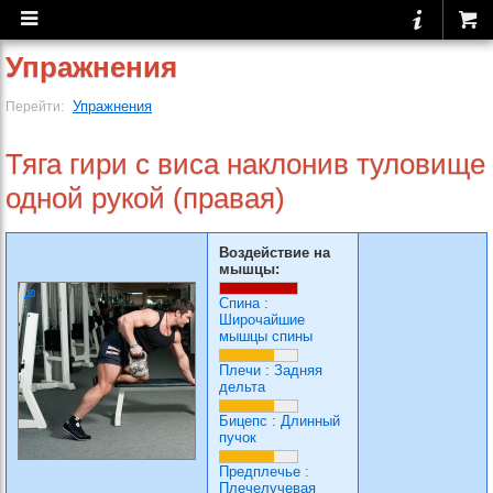
Упражнения
Упражнения
Перейти:
Тяга гири с виса наклонив туловище
одной рукой (правая)
Воздействие на
мышцы:
Спина
:
Широчайшие
мышцы спины
Плечи
:
Задняя
дельта
Бицепс
:
Длинный
пучок
Предплечье
:
Плечелучевая