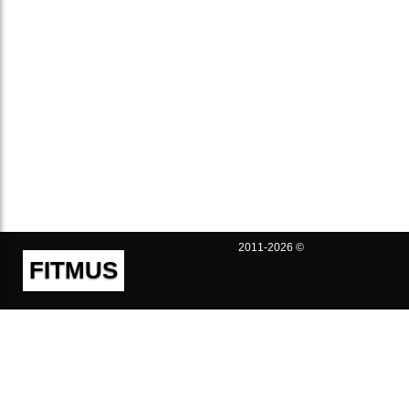
2011-2026 ©
FITMUS
Полезно
Контакты
Пользовательское соглашение
Политика конфиденциальности
Техническая поддержка
Публичная оферта
Предложения и жалобы
support@fitmus.com