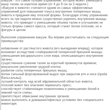
Вакуум - это самое лучшее упражнение, которое может уменьшить
вашу талию за короткое время (от 4 до 9 см за 3 недели.)
«Вакуум в животе» считается одним из самых эффективных
упражнений для повышения тонуса внутренних поперечных мышц
живота и придания ему плоской формы. Благодаря этому упражнению
всего за три недели можно существенно укрепить внутренние мышцы
живота, что приведет к уменьшению объема талии и улучшению не
только формы самого пресса, который станет более плоским, но и
фигуры в целом.
Выполняя упражнение вакуум, Вы вправе рассчитывать на следующие
преимущества:
избавление от растянутого живота (его выпадения вперед), которое
возникает вследствие слаборазвитой поперечной брюшной мышцы;
уменьшения висцерального слоя жира, опоясывающего внутренние
органы;
существенное сужение талии за короткий промежуток времени;
визуальное увеличение грудной клетки;
развитие силы поперечных брюшных мышц;
более сильный форсированный выдох при закрытом рте и носе (проба
Вальсальвы);
лучший контроль над всей абдоминальной областью живота;
плоский живот без опасения перекачать пресс;
способствует стабилизации позвоночника и уменьшению болей в
нижней части спины;
препятствует обвисанию внутренних органов;
можно выполнять в домашних/офисных условиях без специального
инвентаря.