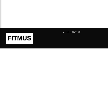
2011-2026 ©
FITMUS
Полезно
Контакты
Пользовательское соглашение
Политика конфиденциальности
Техническая поддержка
Публичная оферта
Предложения и жалобы
support@fitmus.com
Проект
Инструкции
Для разработчиков
FAQ (Вопросы и Ответы)