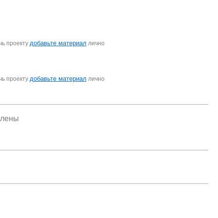
добавьте материал
чь проекту
лично
добавьте материал
чь проекту
лично
елены