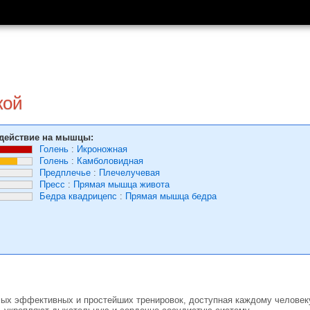
кой
действие на мышцы:
Голень
:
Икроножная
Голень
:
Камболовидная
Предплечье
:
Плечелучевая
Пресс
:
Прямая мышца живота
Бедра квадрицепс
:
Прямая мышца бедра
ых эффективных и простейших тренировок, доступная каждому человеку