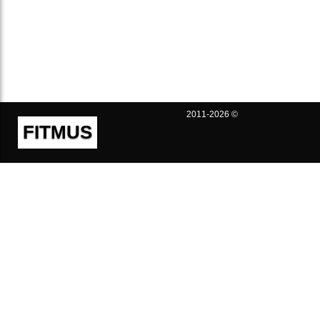
2011-2026 ©
FITMUS
Полезно
Контакты
Пользовательское соглашение
Политика конфиденциальности
Техническая поддержка
Публичная оферта
Предложения и жалобы
support@fitmus.com
Проект
Инструкции