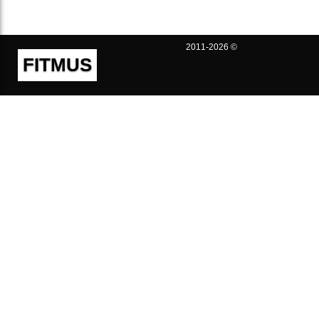
2011-2026 ©
FITMUS
Полезно
Контакты
Пользовательское соглашение
Политика конфиденциальности
Техническая поддержка
Публичная оферта
Предложения и жалобы
support@fitmus.com
Проект
Инструкции
Для разработчиков
FAQ (Вопросы и Ответы)