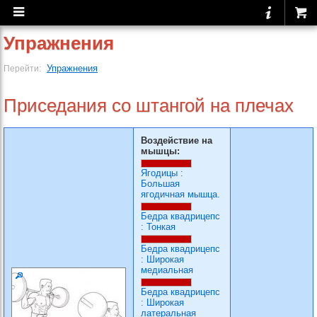
Упражнения
Упражнения
Перейти:
Приседания со штангой на плечах
Воздействие на
мышцы:
Ягодицы
:
Большая
ягодичная мышца.
Бедра квадрицепс
:
Тонкая
Бедра квадрицепс
:
Широкая
медиальная
Бедра квадрицепс
:
Широкая
латеральная