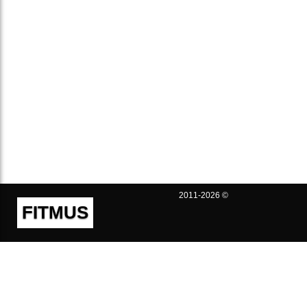
2011-2026 ©
FITMUS
Полезно
Контакты
Пользовательское соглашение
Политика конфиденциальности
Техническая поддержка
Публичная оферта
Предложения и жалобы