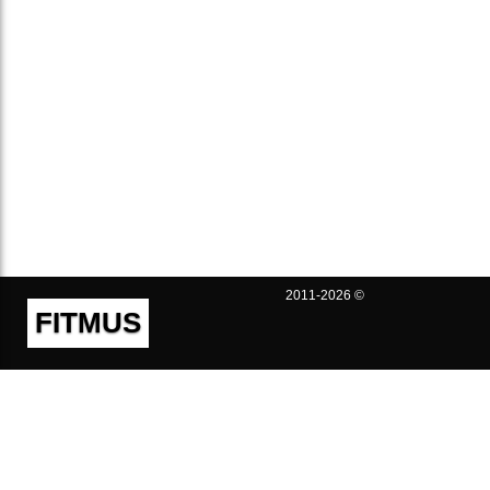
2011-2026 ©
FITMUS
Полезно
Контакты
Пользовательское соглашение
Политика конфиденциальности
Техническая поддержка
Публичная оферта
Предложения и жалобы
support@fitmus.com