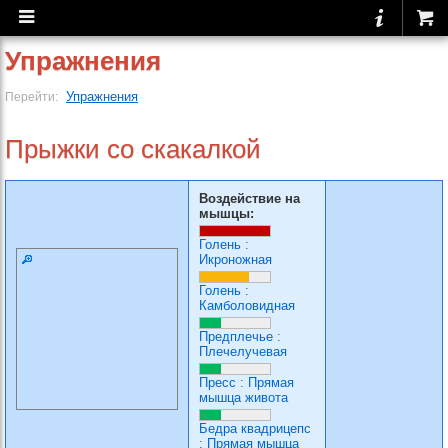
Упражнения
Упражнения
Перейти:
Прыжки со скакалкой
Воздействие на
мышцы:
Голень
:
Икроножная
Голень
:
Камболовидная
Предплечье
:
Плечелучевая
Пресс
:
Прямая
мышца живота
Бедра квадрицепс
:
Прямая мышца