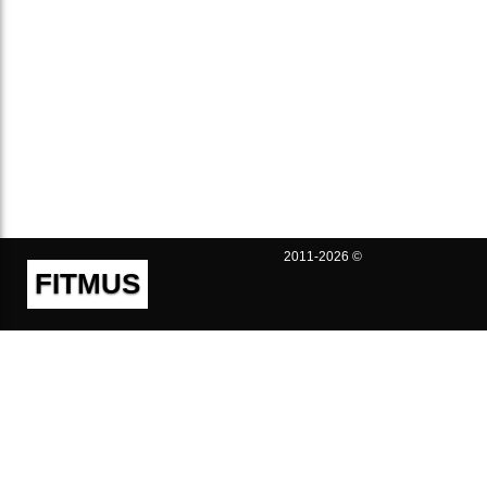
2011-2026 ©
FITMUS
Полезно
Контакты
Пользовательское соглашение
Политика конфиденциальности
Техническая поддержка
Публичная оферта
Предложения и жалобы
support@fitmus.com