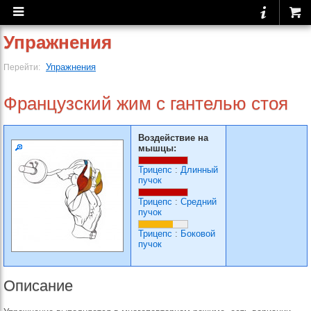
Упражнения
Упражнения
Перейти:
Французский жим с гантелью стоя
Воздействие на
мышцы:
Трицепс
:
Длинный
пучок
Трицепс
:
Средний
пучок
Трицепс
:
Боковой
пучок
Описание