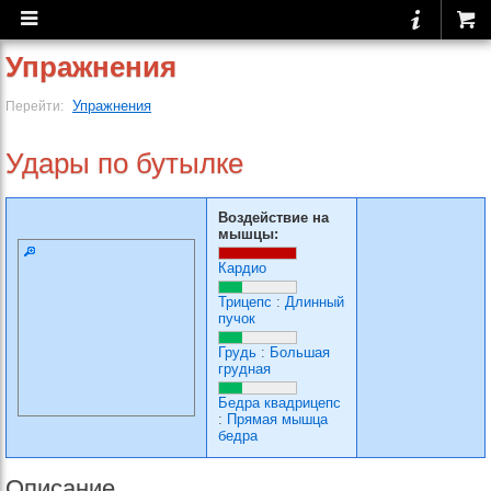
Упражнения
Упражнения
Перейти:
Удары по бутылке
Воздействие на
мышцы:
Кардио
Трицепс
:
Длинный
пучок
Грудь
:
Большая
грудная
Бедра квадрицепс
:
Прямая мышца
бедра
Описание