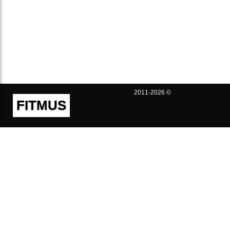
2011-2026 ©
FITMUS
Полезно
Контакты
Пользовательское соглашение
Политика конфиденциальности
Техническая поддержка
Публичная оферта
Предложения и жалобы
support@fitmus.com
Проект