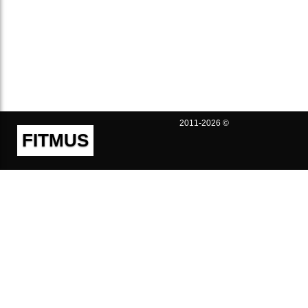
2011-2026 ©
FITMUS
Полезно
Контакты
Пользовательское соглашение
Политика конфиденциальности
Техническая поддержка
Публичная оферта
Предложения и жалобы
support@fitmus.com
Проект