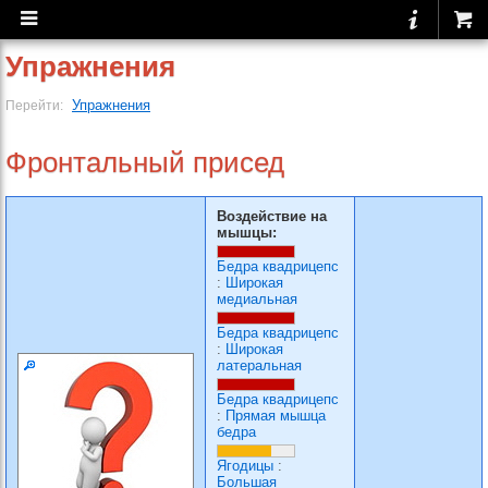
Упражнения
Упражнения
Перейти:
Фронтальный присед
Воздействие на
мышцы:
Бедра квадрицепс
:
Широкая
медиальная
Бедра квадрицепс
:
Широкая
латеральная
Бедра квадрицепс
:
Прямая мышца
бедра
Ягодицы
:
Большая