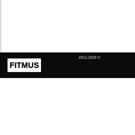
2011-2026 ©
FITMUS
Полезно
Контакты
Пользовательское соглашение
Политика конфиденциальности
Техническая поддержка
Публичная оферта
Предложения и жалобы
support@fitmus.com
Проект