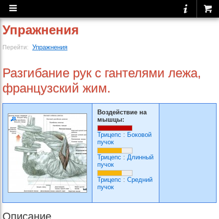
Упражнения
Упражнения
Перейти:
Разгибание рук с гантелями лежа,
французский жим.
Воздействие на
мышцы:
Трицепс
:
Боковой
пучок
Трицепс
:
Длинный
пучок
Трицепс
:
Средний
пучок
Описание